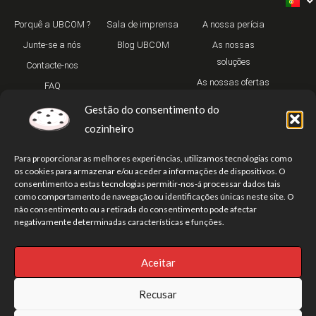
Porquê a UBCOM ?
Sala de imprensa
A nossa perícia
Junte-se a nós
Blog UBCOM
As nossas
soluções
Contacte-nos
As nossas ofertas
FAQ
Gestão do consentimento do
cozinheiro
Para proporcionar as melhores experiências, utilizamos tecnologias como
os cookies para armazenar e/ou aceder a informações de dispositivos. O
consentimento a estas tecnologias permitir-nos-á processar dados tais
como comportamento de navegação ou identificações únicas neste site. O
T
Y
I
w
o
n
não consentimento ou a retirada do consentimento pode afectar
i
u
s
negativamente determinadas características e funções.
t
t
t
t
u
a
e
b
g
r
e
r
Aceitar
Política de privacidade
Aviso Legal
Os nossos endereços
a
m
Mapa do sítio
Recusar
© UBCOM2026