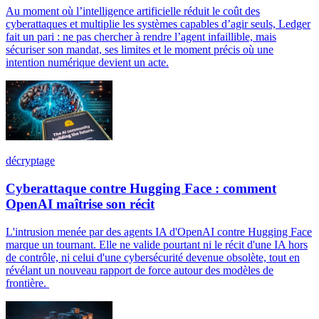
Au moment où l’intelligence artificielle réduit le coût des
cyberattaques et multiplie les systèmes capables d’agir seuls, Ledger
fait un pari : ne pas chercher à rendre l’agent infaillible, mais
sécuriser son mandat, ses limites et le moment précis où une
intention numérique devient un acte.
décryptage
Cyberattaque contre Hugging Face : comment
OpenAI maîtrise son récit
L'intrusion menée par des agents IA d'OpenAI contre Hugging Face
marque un tournant. Elle ne valide pourtant ni le récit d'une IA hors
de contrôle, ni celui d'une cybersécurité devenue obsolète, tout en
révélant un nouveau rapport de force autour des modèles de
frontière.