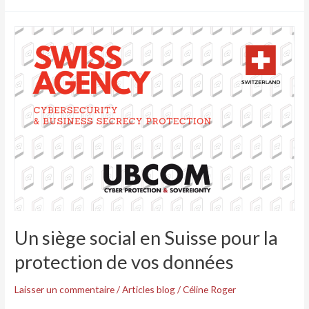
Un
siège
social
en
Suisse
pour
la
protection
de
vos
données
Un siège social en Suisse pour la
protection de vos données
Laisser un commentaire
/
Articles blog
/
Céline Roger