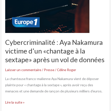
victime
d’un
«chantage
à
la
sextape»
Cybercriminalité : Aya Nakamura
après
un
victime d’un «chantage à la
vol
sextape» après un vol de données
de
données
Laisser un commentaire
/
Presse
/
Céline Roger
La chanteuse franco-malienne Aya Nakamura vient de déposer
plainte pour « chantage à la sextape », après avoir reçu des
menaces et une demande de rançon de plusieurs milliers d’euros.
Lire la suite »