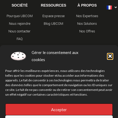
SOCIÉTÉ
RESSOURCES
À PROPOS
Pourquoi UBCOM
Espace presse
Nos Expertises
Nous rejoindre
Blog UBCOM
Nos Solutions
Nous contacter
Nos Offres
FAQ
Gérer le consentement aux
cookies
Pour offrir les meilleures expériences, nous utilisons des technologies
telles que les cookies pour stocker et/ou accéder aux informations des
appareils. Le fait de consentir à ces technologies nous permettra de traiter
T
Y
I
w
o
n
des données telles que le comportement de navigation ou les ID uniques sur
i
u
s
ce site. Le fait de ne pas consentir ou de retirer son consentement peut avoir
t
t
t
un effet négatif sur certaines caractéristiques et fonctions.
t
u
a
e
b
g
r
e
r
Politique de confidentialité
Mentions légales
Nos adresses
a
Accepter
m
Plan du site