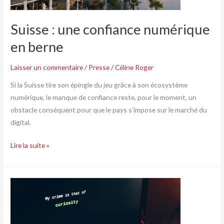
Suisse : une confiance numérique
en berne
Laisser un commentaire
/
Presse
/
Céline Roger
Si la Suisse tire son épingle du jeu grâce à son écosystème
numérique, le manque de confiance reste, pour le moment, un
obstacle conséquent pour que le pays s’impose sur le marché du
digital.
Lire la suite »
Cybercriminalité
:
Aya
Nakamura