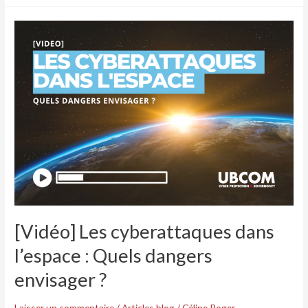
[Vidéo]
Les
cyberattaques
dans
l’espace :
Quels
dangers
envisager ?
[Vidéo] Les cyberattaques dans
l’espace : Quels dangers
envisager ?
Laisser un commentaire
/
Articles blog
/
Céline Roger