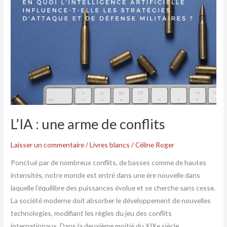
conflits
L’IA : une arme de conflits
Laisser un commentaire
/
Livres blancs
/
Céline Roger
Ponctué par de nombreux conflits, de basses comme de hautes
intensités, notre monde est entré dans une ère nouvelle dans
laquelle l’équilibre des puissances évolue et se cherche sans cesse.
La société moderne doit absorber le développement de nouvelles
technologies, modifiant les règles du jeu des conflits
internationaux. Dans la deuxième moitié du XIXe siècle,