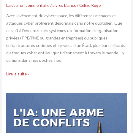
Laisser un commentaire
/
Livres blancs
/
Céline Roger
Avec l’avènement du cyberespace, les différentes menaces et
attaques cyber prolifèrent désormais dans notre quotidien. Que
ce soit à l’encontre des systèmes d’information d’organisations
privées (TPE/PME ou grandes entreprises) ou publiques
(infrastructures critiques et services d’un État), plusieurs milliards
d’attaques cyber ont lieu quotidiennement à travers le monde – y
compris dans nos poches, nos
Lire la suite »
L’IA
:
une
arme
de