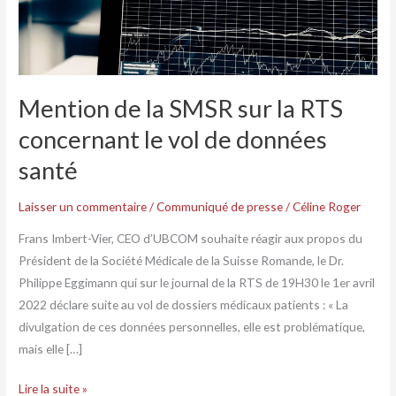
vol
de
données
santé
Mention de la SMSR sur la RTS
concernant le vol de données
santé
Laisser un commentaire
/
Communiqué de presse
/
Céline Roger
Frans Imbert-Vier, CEO d’UBCOM souhaite réagir aux propos du
Président de la Société Médicale de la Suisse Romande, le Dr.
Philippe Eggimann qui sur le journal de la RTS de 19H30 le 1er avril
2022 déclare suite au vol de dossiers médicaux patients : « La
divulgation de ces données personnelles, elle est problématique,
mais elle […]
Lire la suite »