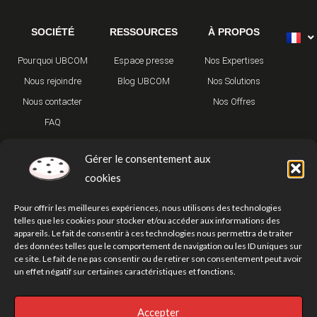
Alternative:
SOCIÉTÉ
RESSOURCES
À PROPOS
Pourquoi UBCOM
Espace presse
Nos Expertises
Nous rejoindre
Blog UBCOM
Nos Solutions
Nous contacter
Nos Offres
FAQ
Gérer le consentement aux
cookies
Pour offrir les meilleures expériences, nous utilisons des technologies
telles que les cookies pour stocker et/ou accéder aux informations des
appareils. Le fait de consentir à ces technologies nous permettra de traiter
T
Y
I
w
o
n
des données telles que le comportement de navigation ou les ID uniques sur
i
u
s
ce site. Le fait de ne pas consentir ou de retirer son consentement peut avoir
t
t
t
un effet négatif sur certaines caractéristiques et fonctions.
t
u
a
e
b
g
r
e
r
Politique de confidentialité
Mentions légales
Nos adresses
a
Accepter