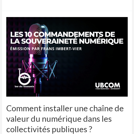
Comment
installer
une
chaîne
de
valeur
du
numérique
dans
les
collectivités
publiques
Comment installer une chaîne de
?
valeur du numérique dans les
collectivités publiques ?